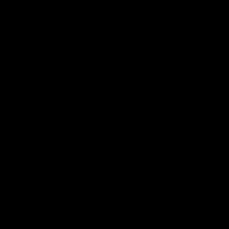
系统 >
●
燃气管道企业综合管理平台 >