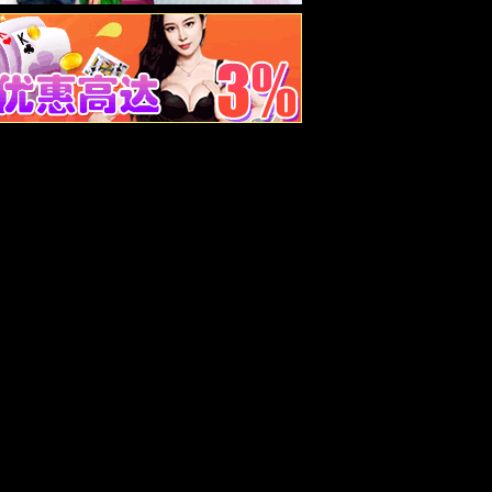
>
台 >
●
一网统揽综合慧治平台 >