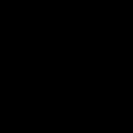
 >
●
MES系统 >
●
企业安全风险智能化管控平台 >
●
危化品停车