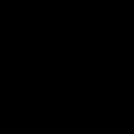
政务OA >
●
数字化企业OA >