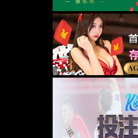
全国客服热线：
400 0536 889
智慧医疗
●
智慧健康地图 >
●
智慧公卫平台 >
●
消除乙肝危害全周期健康管
了解更多 >
智慧医疗让群众就医省心又安心