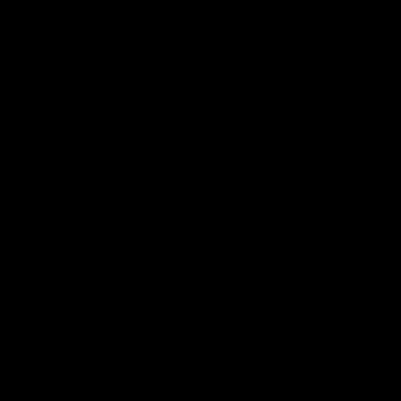
智慧平台 >
●
文旅大数据平台 >
●
文旅集团资产管理平台 >