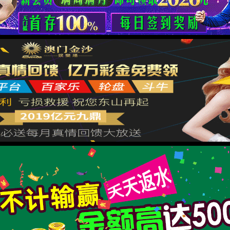
字办公
智慧文旅