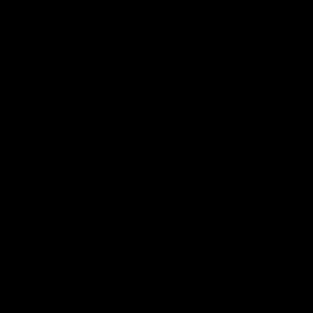
工图审查监管平台 >
●
消防设计审查验收监管平台 >
●
数字化审图