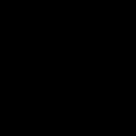
政务OA >
●
数字化企业OA >