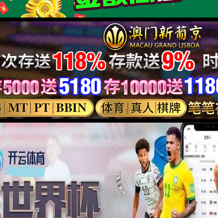
务平 >
●
医院信息管理系统 >
●
医共体平台 >
●
全民健康信息平台 