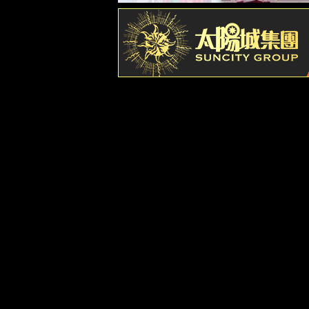
数字农业
●
数字农场云平台 >
●
农业物联网平台 >
●
农业AI大脑 >
●
农产品
了解更多 >
智慧农业让农业生产更简单
数字政府
●
AI大模型应用管理平台 >
●
大数据一体化平台 >
●
国家数据基础