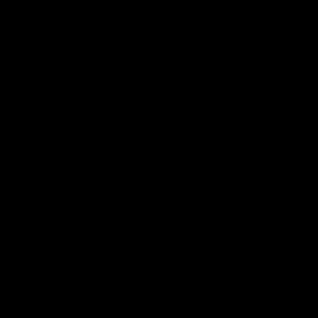
工图审查监管平台 >
●
消防设计审查验收监管平台 >
●
数字化审图