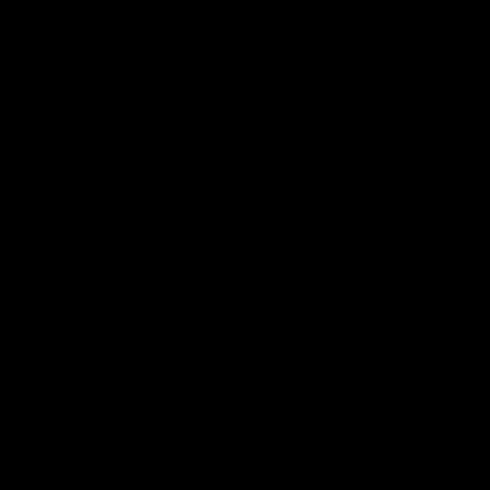
系统 >
●
燃气管道企业综合管理平台 >