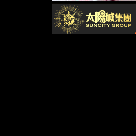
数字农业
●
数字农场云平台 >
●
农业物联网平台 >
●
农业AI大脑 >
●
农产品
了解更多 >
智慧农业让农业生产更简单
数字政府
●
AI大模型应用管理平台 >
●
大数据一体化平台 >
●
国家数据基础