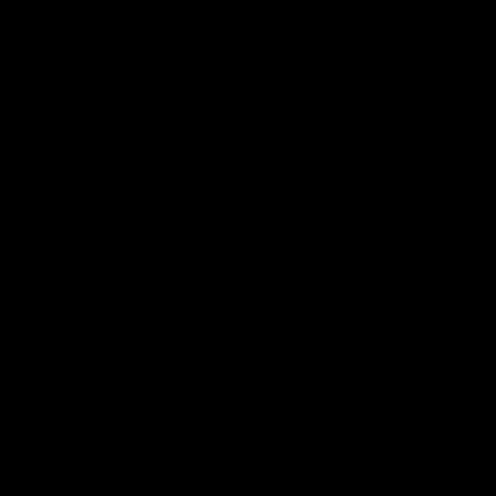
政务OA >
●
数字化企业OA >