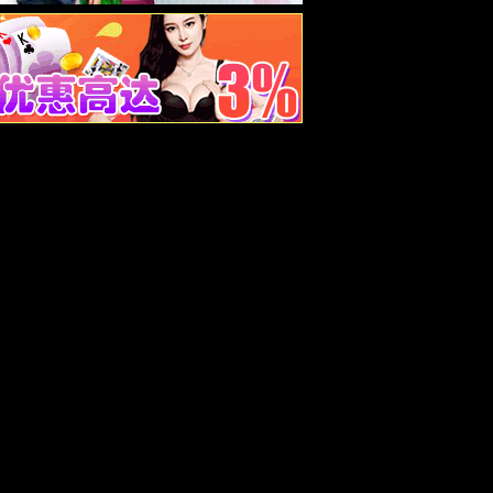
>
台 >
●
一网统揽综合慧治平台 >