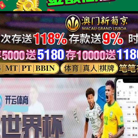
务平 >
●
医院信息管理系统 >
●
医共体平台 >
●
全民健康信息平台 