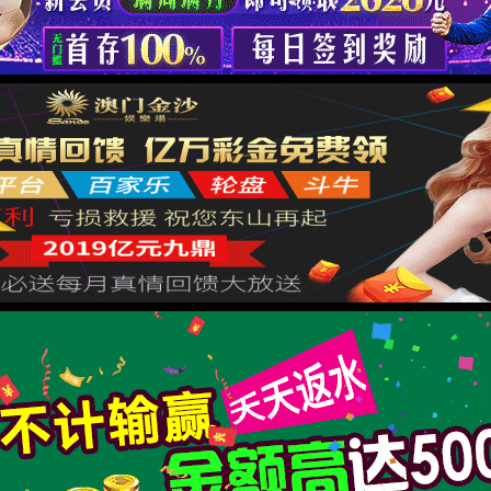
字办公
智慧文旅