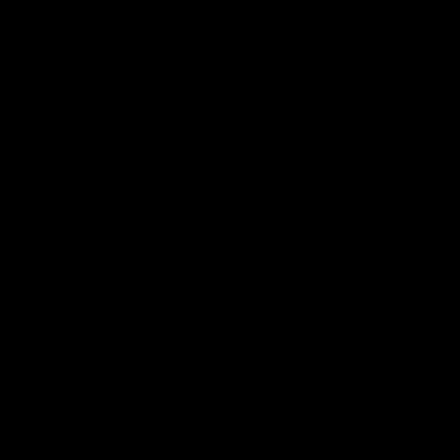
场管理系统 >
●
智慧化工园区封闭化管理平台 >