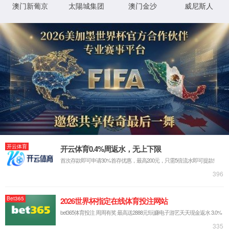
产品
智慧医疗
数字农业
数字政府
工业智能
智慧住建
数字