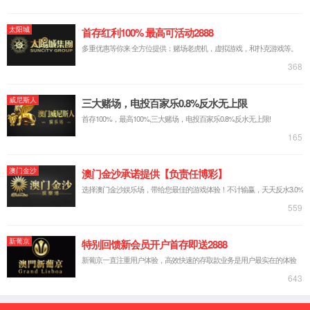
办公
智慧文旅
全国客服热线：
400 0536 889
智慧医疗
●
智慧健康地图 >
●
智慧公卫平台 >
●
消除乙肝全周期健康管理服
务平 >
●
医院信息管理系统 >
●
医共体平台 >
●
全民健康信息平
台 >
了解更多 >